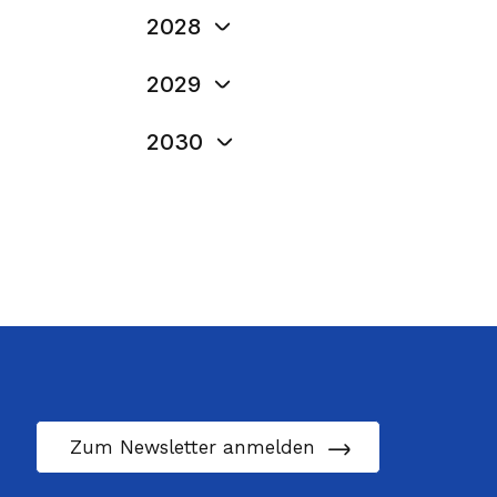
WRK (Westschweizer Regierungsko
2028
14.01.2027
Vorstandssitzung der 
ZRK (Zentralschweizer Regierungs
2029
22.04.2027
Vorstandssitzung der 
Interkantonale Direktorenkonferenze
2030
BPUK (Bau-, Planungs- und Umwel
04.06.2027
Plenarversammlung de
EDK (Konferenz der kantonalen Er
16.09.2027
Vorstandssitzung der 
und -direktoren)
EnDK (Konferenz Kantonaler Energ
02.12.2027
Plenarversammlung de
03.12.2027
Plenarversammlung de
FDK (Konferenz der kantonalen Fi
Finanzdirektoren)
FDKG (Fachdirektorenkonferenz Ge
GDK (Schweizerische Konferenz de
Gesundheitsdirektorinnen und -di
Zum Newsletter anmelden
KKJPD (Konferenz der Kantonalen