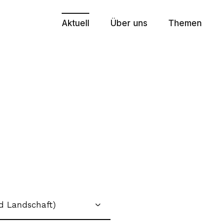
Aktuell
Über uns
Themen
Medienmitteilungen
Zweck und Organisation
Europapoliti
Stellungnahmen
Plenarversammlung
E-Government
Agenda
Leitender Ausschuss
Finanzausgl
Newsletter
Generalsekretariat
Interkanton
Publikationen
Kommissionen, Arbeitsgru
Integrationsp
Aktuelle Geschäfte
30 Jahre KdK
Krisenmana
Stärkung de
Aktuelle Ges
d Landschaft)