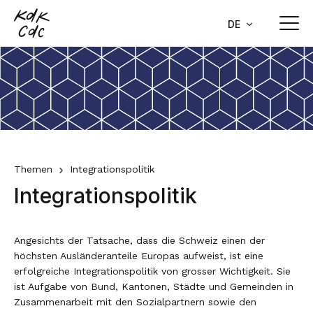
Home
DE
FR
Aktuell
Medienmitteilungen
Über uns
Stellungnahmen
Zweck und Organisation
Themen
Agenda
Themen
Integrationspolitik
Plenarversammlung
Integrationspolitik
Newsletter
Europapolitik
Leitender Ausschuss
Publikationen
E-Government/Digitalisierung
Generalsekretariat
Angesichts der Tatsache, dass die Schweiz einen der
Aktuelle Geschäfte
Finanzausgleich und Aufgabenteilung
höchsten Ausländeranteile Europas aufweist, ist eine
Kommissionen, Arbeitsgruppen und
erfolgreiche Integrationspolitik von grosser Wichtigkeit. Sie
Interkantonale Zusammenarbeit mit
Delegationen
ist Aufgabe von Bund, Kantonen, Städte und Gemeinden in
Lastenausgleich
Zusammenarbeit mit den Sozialpartnern sowie den
30 Jahre KdK