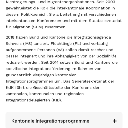
Nichtregierungs- und Migrantenorganisationen. Seit 2003
Integrationspolitik
gewährleistet die KdK die interkantonale Koordination in
Krisenmanagement
diesem Politikbereich. Sie arbeitet eng mit verschiedenen
interkantonalen Konferenzen und mit dem Staatssekretariat
Stärkung des Föderalismus
für Migration (SEM) zusammen.
Aktuelle Geschäfte
2018 haben Bund und Kantone die Integrationsagenda
Schweiz (IAS) lanciert. Flüchtlinge (FL) und vorläufig
Nationale Projekte
aufgenommene Personen (VA) sollen damit rascher und
besser integriert und ihre Abhängigkeit von der Sozialhilfe
Aussenpolitik (weitere Geschäfte)
reduziert werden. Seit 2014 setzen Bund und Kantone die
spezifische Integrationsförderung im Rahmen von
grundsätzlich vierjährigen kantonalen
Zusammenarbeit
Integrationsprogrammen um. Das Generalsekretariat der
KdK führt die Geschäftsstelle der Konferenz der
Bundesrat
Suche
kantonalen, kommunalen und regionalen
Integrationsdelegierten (KID).
Eidgenössische Räte
Regionale Regierungskonferenzen
Kantonale Integrationsprogramme
Direktorenkonferenzen
CUG