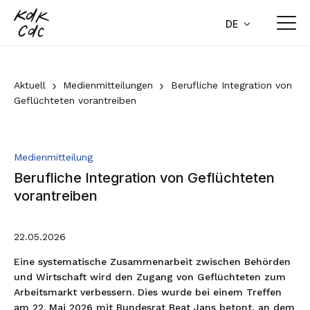
Home
DE
FR
Aktuell
Aktuell
Medienmitteilungen
Berufliche Integration von
Geflüchteten vorantreiben
Medienmitteilungen
Stellungnahmen
Medienmitteilung
Agenda
Berufliche Integration von Geflüchteten
Newsletter
vorantreiben
Publikationen
22.05.2026
Aktuelle Geschäfte
Eine systematische Zusammenarbeit zwischen Behörden
und Wirtschaft wird den Zugang von Geflüchteten zum
Über uns
Arbeitsmarkt verbessern. Dies wurde bei einem Treffen
am 22. Mai 2026 mit Bundesrat Beat Jans betont, an dem