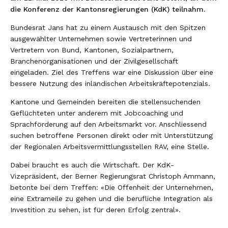
die Konferenz der Kantonsregierungen (KdK) teilnahm.
Zweck und Organisation
Themen
Bundesrat Jans hat zu einem Austausch mit den Spitzen
Plenarversammlung
ausgewählter Unternehmen sowie Vertreterinnen und
Europapolitik
Zusammenarbeit
Leitender Ausschuss
Vertretern von Bund, Kantonen, Sozialpartnern,
E-Government/Digitalisierung
Branchenorganisationen und der Zivilgesellschaft
Generalsekretariat
Bundesrat
eingeladen. Ziel des Treffens war eine Diskussion über eine
Suche
Finanzausgleich und Aufgabenteilung
bessere Nutzung des inländischen Arbeitskräftepotenzials.
Kommissionen, Arbeitsgruppen und
Eidgenössische Räte
Interkantonale Zusammenarbeit mit
Delegationen
Kantone und Gemeinden bereiten die stellensuchenden
Regionale Regierungskonferenzen
Lastenausgleich
Geflüchteten unter anderem mit Jobcoaching und
30 Jahre KdK
Sprachförderung auf den Arbeitsmarkt vor. Anschliessend
Direktorenkonferenzen
Integrationspolitik
suchen betroffene Personen direkt oder mit Unterstützung
CUG
der Regionalen Arbeitsvermittlungsstellen RAV, eine Stelle.
Staatsschreiberkonferenz
Krisenmanagement
Dabei braucht es auch die Wirtschaft. Der KdK-
Städte und Gemeinden
Stärkung des Föderalismus
Vizepräsident, der Berner Regierungsrat Christoph Ammann,
Tripartite Konferenz
Aktuelle Geschäfte
betonte bei dem Treffen: «Die Offenheit der Unternehmen,
eine Extrameile zu gehen und die berufliche Integration als
Haus der Kantone
Nationale Projekte
Investition zu sehen, ist für deren Erfolg zentral».
ch Stiftung
Aussenpolitik (weitere Geschäfte)