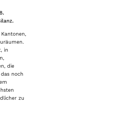
ojekte
ch Stiftung
8.
 (weitere Geschäfte)
Bilanz.
, Kantonen,
nzuräumen.
, in
n,
n, die
, das noch
dem
chsten
dlicher zu