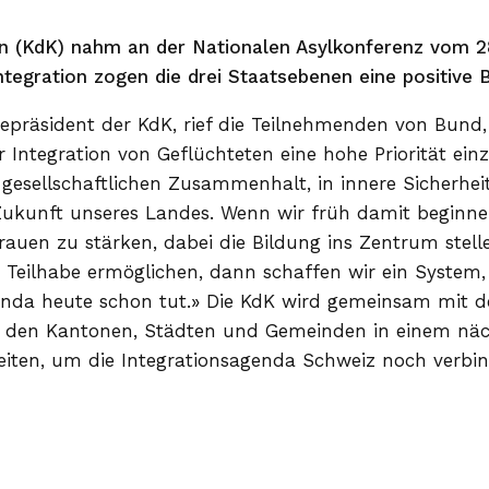
Nationale Pr
n (KdK) nahm an der Nationalen Asylkonferenz vom 2
Aussenpolitik
tegration zogen die drei Staatsebenen eine positive 
epräsident der KdK, rief die Teilnehmenden von Bund
Integration von Geflüchteten eine hohe Priorität ei
n gesellschaftlichen Zusammenhalt, in innere Sicherheit
e Zukunft unseres Landes. Wenn wir früh damit beginne
auen zu stärken, dabei die Bildung ins Zentrum stelle
e Teilhabe ermöglichen, dann schaffen wir ein System
agenda heute schon tut.» Die KdK wird gemeinsam mit 
M), den Kantonen, Städten und Gemeinden in einem nä
iten, um die Integrationsagenda Schweiz noch verbin