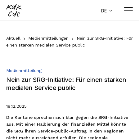
Home
DE
FR
Aktuell
Aktuell
Medienmitteilungen
Nein zur SRG-Initiative: Für
einen starken medialen Service public
Medienmitteilungen
Stellungnahmen
Medienmitteilung
Agenda
Nein zur SRG-Initiative: Für einen starken
Newsletter
medialen Service public
Publikationen
19.12.2025
Aktuelle Geschäfte
Die Kantone sprechen sich klar gegen die SRG-Initiative
aus. Mit einer Halbierung der finanziellen Mittel könnte
Über uns
die SRG ihren Service-public-Auftrag in den Regionen
nicht mehr ausreichend erfüllen. Die regionale