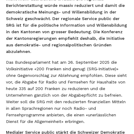
Berichterstattung würde massiv reduziert und damit die
Zweck und Organisation
Themen
demokratische Meinungs- und Willensbildung in der
Plenarversammlung
Schweiz geschwächt. Der regionale Service public der
Europapolitik
SRG ist für die politische Information und Willensbildung
Zusammenarbeit
Leitender Ausschuss
in den Kantonen von grosser Bedeutung. Die Konferenz
E-Government/Digitalisierung
der Kantonsregierungen empfiehlt deshalb, die Initiative
Generalsekretariat
Bundesrat
Suche
aus demokratie- und regionalpolitischen Gründen
Finanzausgleich und Aufgabenteilung
Kommissionen, Arbeitsgruppen und
abzulehnen.
Eidgenössische Räte
Interkantonale Zusammenarbeit mit
Delegationen
Das Bundesparlament hat am 26. September 2025 die
Regionale Regierungskonferenzen
Lastenausgleich
Volksinitiative «200 Franken sind genug! (SRG‑Initiative)»
30 Jahre KdK
ohne Gegenvorschlag zur Ablehnung empfohlen. Diese sieht
Direktorenkonferenzen
Integrationspolitik
CUG
vor, die Abgabe für Radio und Fernsehen für Haushalte von
Staatsschreiberkonferenz
Krisenmanagement
heute 335 auf 200 Franken zu reduzieren und die
Unternehmen gänzlich von der Abgabepflicht zu befreien.
Städte und Gemeinden
Stärkung des Föderalismus
Weiter soll die SRG mit den reduzierten finanziellen Mitteln
in allen Sprachregionen nur noch Radio- und
Tripartite Konferenz
Aktuelle Geschäfte
Fernsehprogramme anbieten, die einen «unerlässlichen
Haus der Kantone
Nationale Projekte
Dienst für die Allgemeinheit» erbringen.
ch Stiftung
Medialer Service public stärkt die Schweizer Demokratie
Aussenpolitik (weitere Geschäfte)