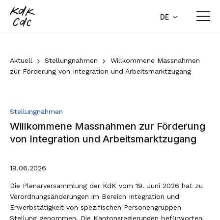
Home
DE
FR
Aktuell
Aktuell
Stellungnahmen
Willkommene Massnahmen
zur Förderung von Integration und Arbeitsmarktzugang
Medienmitteilungen
Stellungnahmen
Stellungnahmen
Agenda
Willkommene Massnahmen zur Förderung
Newsletter
von Integration und Arbeitsmarktzugang
Publikationen
19.06.2026
Aktuelle Geschäfte
Die Plenarversammlung der KdK vom 19. Juni 2026 hat zu
Verordnungsänderungen im Bereich Integration und
Über uns
Erwerbstätigkeit von spezifischen Personengruppen
Stellung genommen. Die Kantonsregierungen befürworten