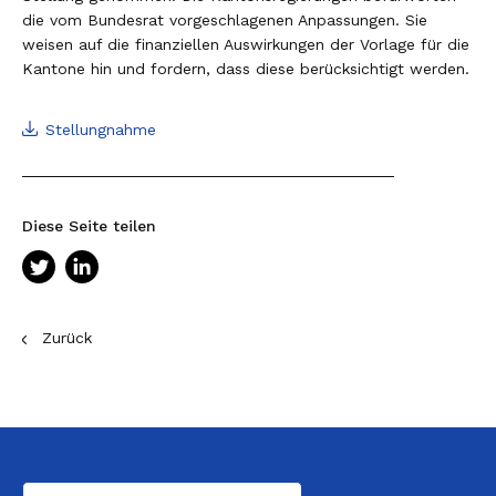
die vom Bundesrat vorgeschlagenen Anpassungen. Sie
Zweck und Organisation
Themen
weisen auf die finanziellen Auswirkungen der Vorlage für die
Plenarversammlung
Kantone hin und fordern, dass diese berücksichtigt werden.
Europapolitik
Zusammenarbeit
Leitender Ausschuss
Stellungnahme
E-Government/Digitalisierung
Generalsekretariat
Bundesrat
Suche
Finanzausgleich und Aufgabenteilung
Kommissionen, Arbeitsgruppen und
Eidgenössische Räte
Interkantonale Zusammenarbeit mit
Delegationen
Diese Seite teilen
Regionale Regierungskonferenzen
Lastenausgleich
30 Jahre KdK
Direktorenkonferenzen
Integrationspolitik
CUG
Staatsschreiberkonferenz
Krisenmanagement
Zurück
Städte und Gemeinden
Stärkung des Föderalismus
Tripartite Konferenz
Aktuelle Geschäfte
Haus der Kantone
Nationale Projekte
ch Stiftung
Aussenpolitik (weitere Geschäfte)