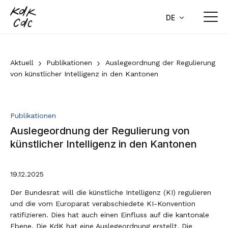
Home
DE
FR
Aktuell
Aktuell
Publikationen
Auslegeordnung der Regulierung
von künstlicher Intelligenz in den Kantonen
Medienmitteilungen
Stellungnahmen
Publikationen
Agenda
Auslegeordnung der Regulierung von
Newsletter
künstlicher Intelligenz in den Kantonen
Publikationen
19.12.2025
Aktuelle Geschäfte
Der Bundesrat will die künstliche Intelligenz (KI) regulieren
und die vom Europarat verabschiedete KI-Konvention
Über uns
ratifizieren. Dies hat auch einen Einfluss auf die kantonale
Ebene. Die KdK hat eine Auslegeordnung erstellt. Die