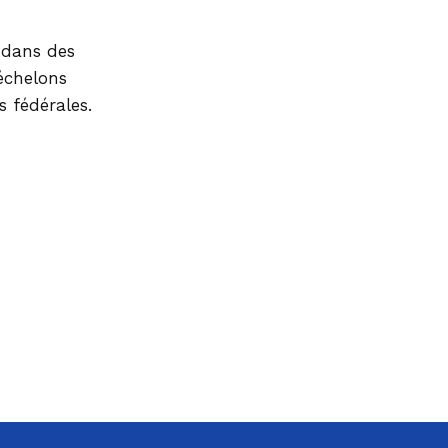
tionaux
Fondation ch
xtérieure (autres dossiers)
 dans des
 échelons
s fédérales.