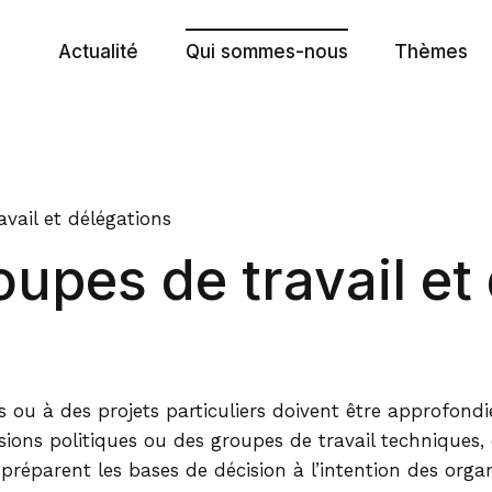
Actualité
Qui sommes-nous
Thèmes
Communiqués de presse
But et organisation
Politique 
Prises de position
Assemblée plénière
Cyberadmi
Agenda
Bureau
Péréquatio
vail et délégations
upes de travail et
Newsletter
Secrétariat général
Collaborat
Publications
Commissions, groupes de travail e
Politique d
Dossiers actuels
30 ans de la CdC
Gestion de
Promotion
rs ou à des projets particuliers doivent être approfondi
ions politiques ou des groupes de travail techniques, 
Dossiers a
préparent les bases de décision à l’intention des orga