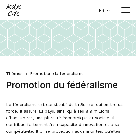
Home
FR
DE
Actualité
Communiqués de presse
Qui sommes-nous
Prises de position
But et organisation
Thèmes
Agenda
Thèmes
Promotion du fédéralisme
Assemblée plénière
Promotion du fédéralisme
Newsletter
Politique européenne
Bureau
Publications
Cyberadministration/Numérisation
Secrétariat général
Le fédéralisme est constitutif de la Suisse, qui en tire sa
Dossiers actuels
Péréquation financière et répartition des
force. Il assure au pays, ainsi qu’à ses 8,9 millions
Commissions, groupes de travail et
tâches
d’habitant·es, une pluralité économique et sociale. Il
délégations
contribue fortement à sa capacité d’innovation et à sa
Collaboration intercantonale avec
compétitivité. Il offre protection aux minorités, qu’elles
30 ans de la CdC
compensation des charges