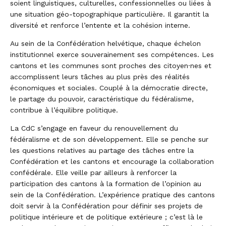
soient linguistiques, culturelles, confessionnelles ou liées à
une situation géo-topographique particulière. Il garantit la
Politique d’intégration
diversité et renforce l’entente et la cohésion interne.
Gestion de crise
Au sein de la Confédération helvétique, chaque échelon
institutionnel exerce souverainement ses compétences. Les
Promotion du fédéralisme
cantons et les communes sont proches des citoyen·nes et
Dossiers actuels
accomplissent leurs tâches au plus près des réalités
économiques et sociales. Couplé à la démocratie directe,
Projets nationaux
le partage du pouvoir, caractéristique du fédéralisme,
contribue à l’équilibre politique.
Politique extérieure (autres dossiers)
La CdC s’engage en faveur du renouvellement du
fédéralisme et de son développement. Elle se penche sur
Collaborations
les questions relatives au partage des tâches entre la
Confédération et les cantons et encourage la collaboration
Conseil fédéral
confédérale. Elle veille par ailleurs à renforcer la
Recherche
participation des cantons à la formation de l’opinion au
Chambres fédérales
sein de la Confédération. L’expérience pratique des cantons
doit servir à la Confédération pour définir ses projets de
Conférences gouvernementales régionales
politique intérieure et de politique extérieure ; c’est là le