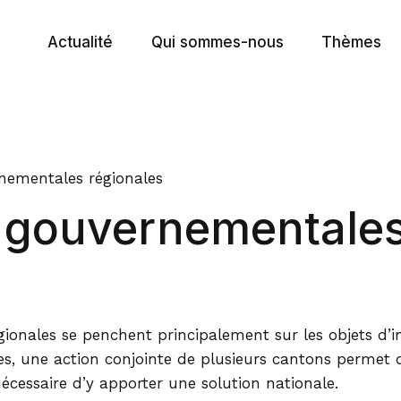
Actualité
Qui sommes-nous
Thèmes
Communiqués de presse
But et organisation
Politique 
Prises de position
Assemblée plénière
Cyberadmi
Agenda
Bureau
Péréquatio
nementales régionales
 gouvernementales
Newsletter
Secrétariat général
Collaborat
Publications
Commissions, groupes de travail e
Politique d
Dossiers actuels
30 ans de la CdC
Gestion de
Promotion
ionales se penchent principalement sur les objets d’
, une action conjointe de plusieurs cantons permet d
Dossiers a
 nécessaire d’y apporter une solution nationale.